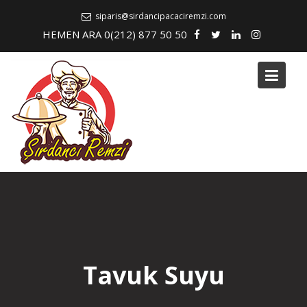
Skip
siparis@sirdancipacaciremzi.com
to
HEMEN ARA 0(212) 877 50 50
content
Tavuk Suyu