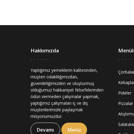
Hakkımızda
Menül
Yaptığımız yemeklerin kalitesinden,
Çorbala
müşteri odaklılığımızdan,
Kebapla
güvenilirliğimizden ve oluşturmuş
olduğumuz hakkaniyet felsefelerinden
Pideler
ödün vermeden çalışmalar yapmak,
yaptığımız çalışmaları iç ve diş
Pizzalar
müşterilerimizle paylaşmak
Atıştırma
misyonumuzdur.
Salatala
Devamı
Menü