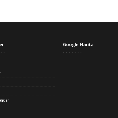
er
Google Harita
r
r
lıklar
r