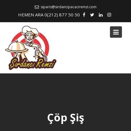
Skip
siparis@sirdancipacaciremzi.com
to
HEMEN ARA 0(212) 877 50 50
content
Çöp Şiş